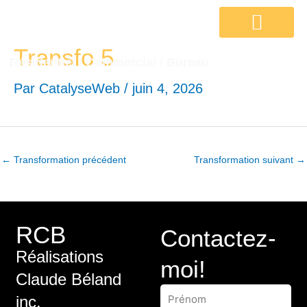
RCB
Aller
au
inc.
Transfo 5
contenu
Résidentiel / Commercial / Bureau
Avant / après
Contactez-moi
Par
CatalyseWeb
/
juin 4, 2026
←
Transformation précédent
Transformation suivant
→
RCB
Contactez-
Réalisations
moi!
Claude Béland
Prénom
inc.